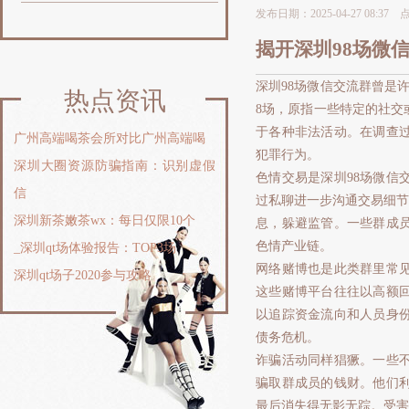
发布日期：2025-04-27 08:37
揭开深圳98场微
深圳98场微信交流群曾是
热点资讯
8场，原指一些特定的社交
于各种非法活动。在调查
‌广州高端喝茶会所对比广州高端喝
犯罪行为。
深圳大圈资源防骗指南：识别虚假
色情交易是深圳98场微信
信
过私聊进一步沟通交易细节
深圳新茶嫩茶wx：每日仅限10个
息，躲避监管。一些群成
色情产业链。
_深圳qt场体验报告：TOP3场
网络赌博也是此类群里常
深圳qt场子2020参与攻略
这些赌博平台往往以高额
以追踪资金流向和人员身
债务危机。
诈骗活动同样猖獗。一些
骗取群成员的钱财。他们
最后消失得无影无踪。受害